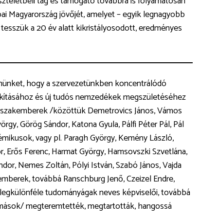
tiszteletbeli tag és támogató továbbra is folyamatosan
pai Magyarország jövőjét, amelyet – egyik legnagyobb
s tesszük a 20 év alatt kikristályosodott, eredményes
ennünket, hogy a szervezetünkben koncentrálódó
alakításához és új tudós nemzedékek megszületéséhez
ő szakemberek /közöttük Demetrovics János, Vámos
örgy, Görög Sándor, Katona Gyula, Pálfi Péter Pál, Pál
adémikusok, vagy pl. Paragh György, Kemény László,
r, Erős Ferenc, Harmat György, Hamsovszki Szvetlána,
dor, Nemes Zoltán, Pólyi István, Szabó János, Vajda
emberek, továbbá Ranschburg Jenő, Czeizel Endre,
a legkülönféle tudományágak neves képviselői, továbbá
an mások/ megteremtették, megtartották, hangossá