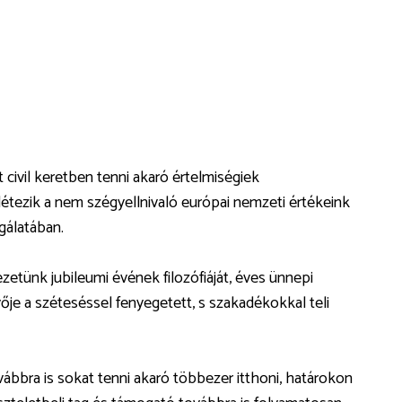
civil keretben tenni akaró értelmiségiek
étezik a nem szégyellnivaló európai nemzeti értékeink
gálatában.
etünk jubileumi évének filozófiáját, éves ünnepi
je a széteséssel fenyegetett, s szakadékokkal teli
ábbra is sokat tenni akaró többezer itthoni, határokon