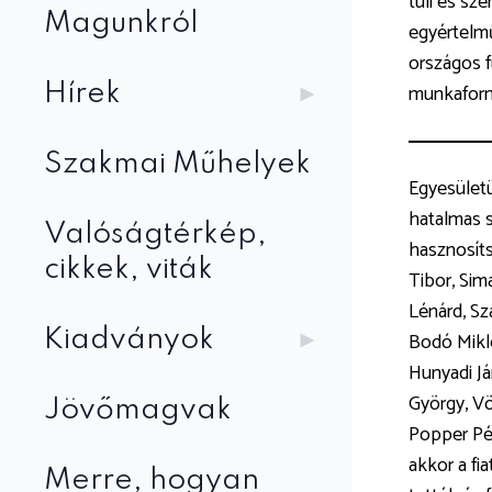
túli és sz
Magunkról
egyértelmű
országos f
munkaform
Hírek
Szakmai Műhelyek
Egyesületü
hatalmas 
Valóságtérkép,
hasznosít
cikkek, viták
Tibor, Sim
Lénárd, Sz
Kiadványok
Bodó Mikló
Hunyadi Já
György, Vö
Jövőmagvak
Popper Pét
akkor a fi
Merre, hogyan