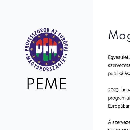
Mag
Egyesületü
szervezeta
publikálás
PEME
2023. janu
programjai
Európában 
A szerveze