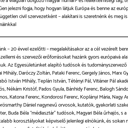
erte a világban dolgozó magyar humán- és reálértelmiségi tag, 
en jelezni fogja, hogy hogyan látjuk Európa és benne az euró
üggetlen civil szervezetként – alakítani is szeretnénk és meg i
áinkkal
nk – 20 évvel ezelőtti – megalakításakor az a cél vezérelt b
szellemi és szervezői erőforrásokat hazánk gyors európaivá 
suk. Az Egyesületünket alapító tudósok és tudományszervez
ai Mihály, Daróczy Zoltán, Pataki Ferenc, Gergely János, Marx Gy
abó István Mihály, Teplán István, Tétényi Pál, Vitiáner Pál ak
s, Nékám Kristóf, Pados Gyula, Bánhidy Ferenc, Balogh Sándo
nos, Katona Ferenc, Kondorosi Ferenc, Koplányi Mária, Nagy An
rösmarthy Dániel nagynevű orvosok, kutatók, gyakorlati szak
er, Buda Béla “médiasztár” tudósok, Magyari Béla űrhajós, s 
atalabb korosztályokat képviselő jelenlegi elnökünk, és sok