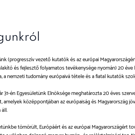
unkról
nk (progresszív vezető kutatók és az európai Magyarországért 
lakító és fejlesztő folyamatos tevékenysége nyomán) 20 éve l
a, a nemzeti tudomány európaivá tétele és a fiatal kutatók szol
ár 31-én Egyesületünk Elnöksége meghatározta 20 éves szervez
t, amelyek középpontjában az európaiság és Magyarország jövő
áll.
tünkbe tömörült, Európáért és az európai Magyarországért tov