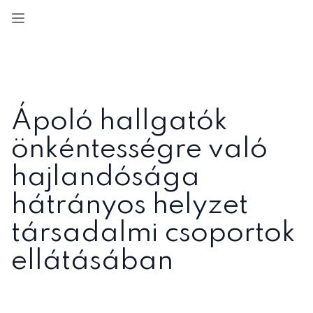
Open sidebar
Ápoló hallgatók
önkéntességre való
hajlandósága
hátrányos helyzet
társadalmi csoportok
ellátásában