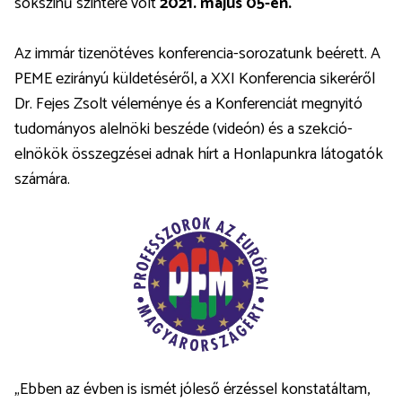
sokszínű színtere volt
2021. május 05-én.
Az immár tizenötéves konferencia-sorozatunk beérett. A
PEME ezirányú küldetéséről, a XXI Konferencia sikeréről
Dr. Fejes Zsolt véleménye és a Konferenciát megnyitó
tudományos alelnöki beszéde (videón) és a szekció-
elnökök összegzései adnak hírt a Honlapunkra látogatók
számára.
„Ebben az évben is ismét jóleső érzéssel konstatáltam,