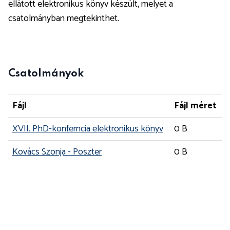
ellátott elektronikus könyv készült, melyet a
csatolmányban megtekinthet.
Csatolmányok
Fájl
Fájl méret
XVII. PhD-konferncia elektronikus könyv
0 B
Kovács Szonja - Poszter
0 B