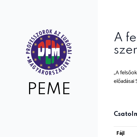
A f
szem
„A felsőok
előadásai S
PEME
Csatol
Fájl